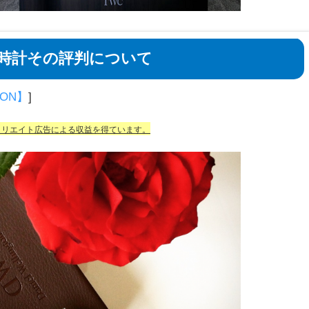
時計その評判について
TON】
]
フィリエイト広告による収益を得ています。