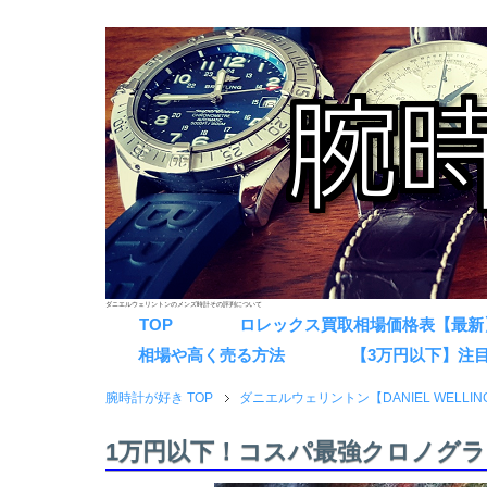
ダニエルウェリントンのメンズ時計その評判について
TOP
ロレックス買取相場価格表【最新
相場や高く売る方法
【3万円以下】注
腕時計が好き TOP
ダニエルウェリントン【DANIEL WELLIN
1万円以下！コスパ最強クロノグラフ『