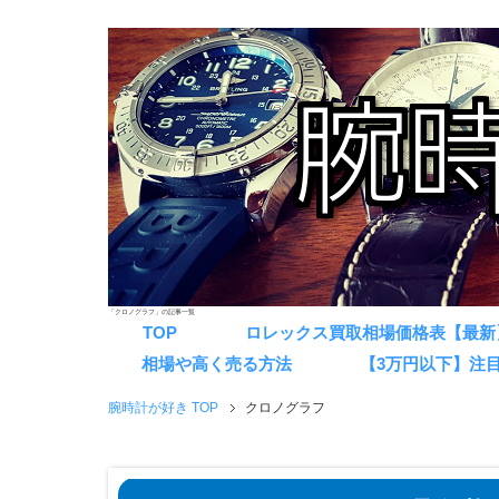
「クロノグラフ」の記事一覧
TOP
ロレックス買取相場価格表【最新
相場や高く売る方法
【3万円以下】注
腕時計が好き TOP
クロノグラフ