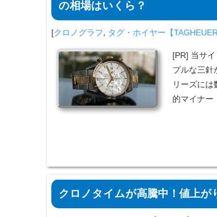
の相場はいくら？
[
クロノグラフ
,
タグ・ホイヤー【TAGHEUE
[PR] 当
プルな三針
リーズには
的マイナー
クロノタイムが高騰中！値上が