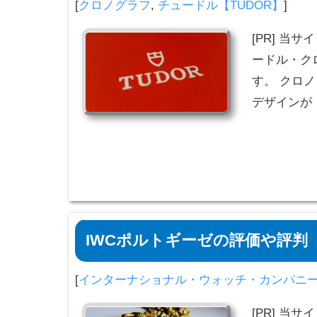
[
クロノグラフ
,
チュードル【TUDOR】
]
[PR] 当
ードル・ク
す。 クロ
デザインが
IWCポルトギーゼの評価や評判【I
[
インターナショナル・ウォッチ・カンパニー
[PR] 当