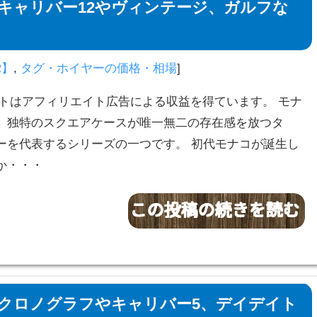
キャリバー12やヴィンテージ、ガルフな
R】
,
タグ・ホイヤーの価格・相場
]
サイトはアフィリエイト広告による収益を得ています。 モナ
、独特のスクエアケースが唯一無二の存在感を放つタ
ーを代表するシリーズの一つです。 初代モナコが誕生し
か・・・
 クロノグラフやキャリバー5、デイデイト