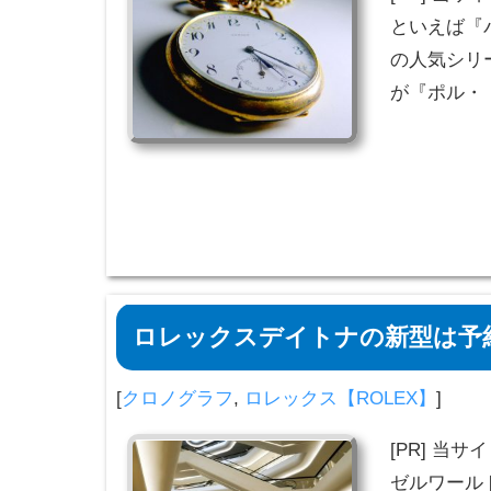
といえば『
の人気シリ
が『ポル・
ロレックスデイトナの新型は予
[
クロノグラフ
,
ロレックス【ROLEX】
]
[PR] 当
ゼルワール