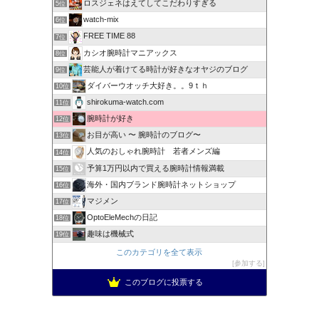
ロスジェネはえてしてこだわりすぎる
5位
watch-mix
6位
FREE TIME 88
7位
カシオ腕時計マニアックス
8位
芸能人が着けてる時計が好きなオヤジのブログ
9位
ダイバーウオッチ大好き。。9ｔｈ
10位
shirokuma-watch.com
11位
腕時計が好き
12位
お目が高い 〜 腕時計のブログ〜
13位
人気のおしゃれ腕時計 若者メンズ編
14位
予算1万円以内で買える腕時計情報満載
15位
海外・国内ブランド腕時計ネットショップ
16位
マジメン
17位
OptoEleMechの日記
18位
趣味は機械式
19位
このカテゴリを全て表示
参加する
このブログに投票する