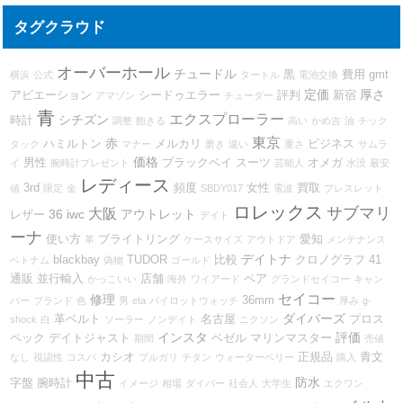
タグクラウド
オーバーホール
チュードル
黒
費用
gmt
横浜
公式
タートル
電池交換
定価
厚さ
アビエーション
シードゥエラー
評判
新宿
アマゾン
チューダー
青
エクスプローラー
シチズン
時計
調整
飽きる
高い
かめ吉
油
チック
東京
赤
ハミルトン
メルカリ
ビジネス
タック
マナー
磨き
違い
重さ
サムラ
価格
男性
ブラックベイ
スーツ
オメガ
イ
腕時計プレゼント
芸能人
水没
最安
レディース
3rd
頻度
女性
買取
値
限定
金
SBDY017
電波
ブレスレット
ロレックス
サブマリ
大阪
36
iwc
アウトレット
レザー
デイト
ーナ
使い方
ブライトリング
愛知
革
ケースサイズ
アウトドア
メンテナンス
デイトナ
blackbay
TUDOR
比較
クロノグラフ
41
ベトナム
偽物
ゴールド
通販
並行輸入
店舗
ペア
かっこいい
海外
ワイアード
グランドセイコー
キャン
セイコー
修理
36mm
パー
ブランド
色
男
eta
パイロットウォッチ
厚み
g-
ダイバーズ
革ベルト
名古屋
プロス
shock
白
ソーラー
ノンデイト
ニクソン
インスタ
評価
ペック
デイトジャスト
ベゼル
マリンマスター
期間
売値
カシオ
正規品
青文
なし
視認性
コスパ
ブルガリ
チタン
ウォーターベリー
購入
中古
防水
字盤
腕時計
イメージ
相場
ダイバー
社会人
大学生
エクワン