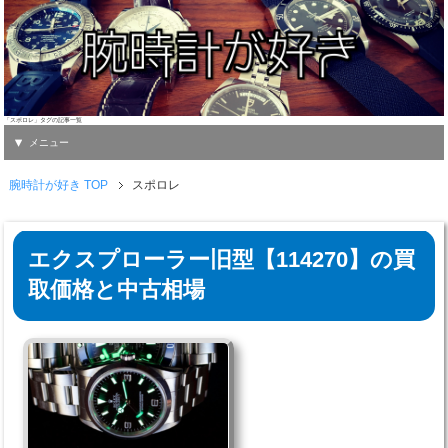
「スポロレ」タグの記事一覧
メニュー
腕時計が好き TOP
スポロレ
エクスプローラー旧型【114270】の買
取価格と中古相場