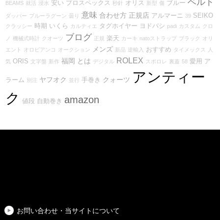
ベルト
安い
プロスペックス
オリス
ブルー
BEAMS
就活
浸水
秒針
新型
傷
意味
合わせ方
正規店
アルマーニ
SEIKO
ダッパー
ブルーラグーン
曇り
39
時期
いくら
タグホイヤー
ヨドバシ
クラッシー
カルティエ
padi
カスタム
クロ
ブログ
楽天
ノ
機械式時計
クオーツ
正規
カーキ
natoストラップ
ブラック
オリ
メンズ
おすすめ
エント
オロビアンコ
オークション
新品
逆輸入
タイメックス
人
ROLEX
福岡
とは
ORIS
愛用
ア
気
文字盤
新作
デジタル
スポロレ
裏蓋
58
アンティー
ヤフオク
クォーツ
ラーム
手巻き
別注
並行
ク
amazon
値段
自動巻き
お問い合わせ・当サイトについて