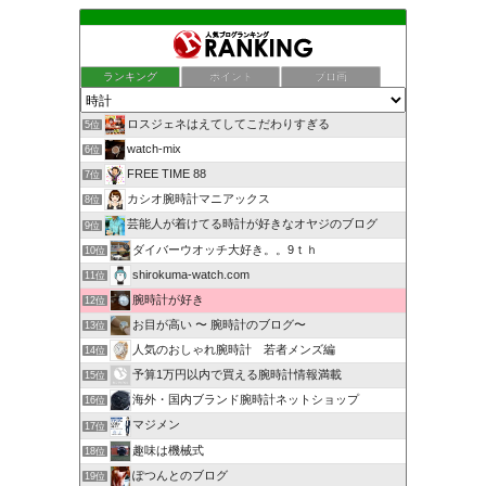
ランキング
ポイント
ブロ画
ロスジェネはえてしてこだわりすぎる
5位
watch-mix
6位
FREE TIME 88
7位
カシオ腕時計マニアックス
8位
芸能人が着けてる時計が好きなオヤジのブログ
9位
ダイバーウオッチ大好き。。9ｔｈ
10位
shirokuma-watch.com
11位
腕時計が好き
12位
お目が高い 〜 腕時計のブログ〜
13位
人気のおしゃれ腕時計 若者メンズ編
14位
予算1万円以内で買える腕時計情報満載
15位
海外・国内ブランド腕時計ネットショップ
16位
マジメン
17位
趣味は機械式
18位
ぽつんとのブログ
19位