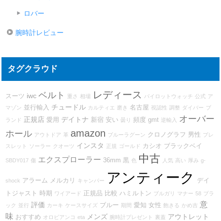
ロバー
腕時計レビュー
タグクラウド
レディース
ベルト
iwc
スーツ
重さ
相場
パイロットウォッチ
公式
ア
チュードル
並行輸入
名古屋
マゾン
カルティエ
磨き
視認性
調整
ダイバー
ブ
オーバー
正規店
デイトナ
愛用
新宿
安い
頻度
gmt
ランド
曇り
逆輸入
amazon
ホール
クロノグラフ
男性
アウトドア
革
ブルーラグーン
ブレ
インスタ
カシオ
ブラックベイ
スレット
ソーラー
クオーツ
正規
ゴールド
中古
エクスプローラー
36mm
黒
SBDY017
傷
色
人気
高い
厚み
g-
アンティーク
アラーム
メルカリ
デイ
shock
キャンパー
トジャスト
時期
正規品
比較
ハミルトン
ワイアード
ブルガリ
マナー
58
ブラ
意
評価
ブルー
愛知
女性
ック
並行
カーキ
ケースサイズ
期間
飽きる
かめ吉
味
メンズ
アウトレット
おすすめ
オロビアンコ
eta
腕時計プレゼント
裏蓋