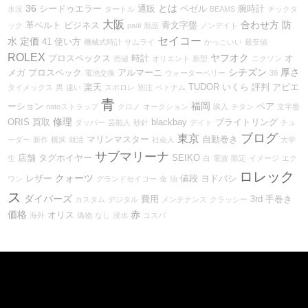
36
とは
シードゥエラー
通販
ベゼル
腕時計
水没
タートル
BEAMS
チックタ
大阪
合わせ方
防
革ベルト
ビジネス
青文字盤
ック
padi
新品
ノンデイト
セイコー
水
定価
41
使い方
機械式時計
サムライ
かっこいい
最安値
ROLEX
ヤフオク
プロスペックス
時計
オ
売値
オリエント
新型
ニクソン
シチズン
厚さ
メガ
プロスペック
アルマーニ
電池交換
ウォーターベリー
39
楽天
TUDOR
いくら
評判
アビエ
タイメックス
男
違い
スポロレ
別注
ベトナム
青
福岡
ーション
ペア
natoストラップ
クロノ
オークション
購入
チタン
文字盤
修理
ORIS
買取
blackbay
ブライトリング
ダッパー
芸能人
秒針
デイト
チュ
ブログ
東京
マリンマスター
自動巻き
ーダー
新作
横浜
就活
社会人
大学
サブマリーナ
店舗
タグホイヤー
SEIKO
生
白
電波
限定
イメージ
エク
ロレック
クォーツ
レザー
値段
ヨドバシ
ワン
グランドセイコー
金
油
ス
ダイバーズ
費用
3rd
手巻き
カスタム
デジタル
メンテナンス
クラッシー
価格
赤
オリス
海外
偽物
なし
浸水
コスパ