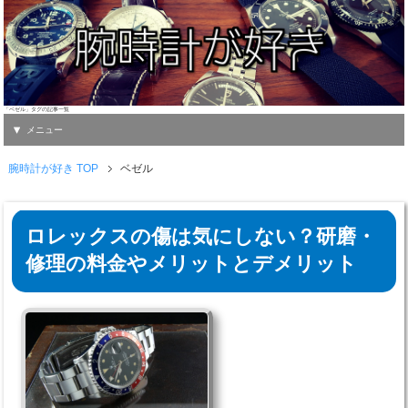
「ベゼル」タグの記事一覧
メニュー
腕時計が好き TOP
ベゼル
ロレックスの傷は気にしない？研磨・
修理の料金やメリットとデメリット