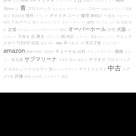
新宿
時期
公式
偽物
クラッシー
逆輸入
オロビアンコ
青
36mm
プロスペック
ブルー
白
カスタム
オークション
natoストラップ
調整
デイトナ
修理
費用
スーツ
腕時計
ベゼル
就活
電池交換
ブラック
クオーツ
アルマーニ
gmt
新型
重さ
タイメックス
コスパ
ダイバー
ブレスレット
油
相場
秒
オーバーホール
大阪
定価
評判
針
ゴールド
ウォーターベリー
横浜
オ
厚さ
36
手巻き
黒
時計
マリンマ
リエント
ブランド
ニクソン
電波
かっこいい
iwc
スター
TUDOR
頻度
革ベルト
青文字盤
並行
高い
39
チューダー
amazon
チュードル
価格
比較
機械式時計
視認性
グランドセイコー
エク
サブマリーナ
ヤフオク
名古屋
プロスペック
ワン
大学生
磨き
飽きる
中古
ス
シードゥエラー
安い
デイトジャスト
ペア
最安値
メンテナンス
評価
文字盤
売値
かめ吉
ノンデイト
新品