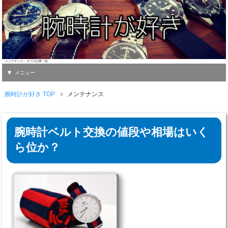
「メンテナンス」タグの記事一覧
メニュー
腕時計が好き TOP
メンテナンス
腕時計ベルト交換の値段や相場はいく
ら位か？