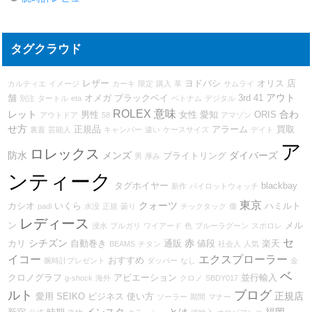
タグクラウド
レザー
ヨドバシ
オリス
店
カルティエ
イメージ
カーキ
限定
購入
革
サムライ
アウト
舗
オメガ
ブラックベイ
3rd
41
別注
タートル
eta
ベトナム
デジタル
ROLEX
意味
レット
合わ
男性
女性
愛知
ORIS
アウトドア
58
アマゾン
せ方
正規品
アラーム
買取
裏蓋
芸能人
キャンパー
違い
ケースサイズ
デイト
ア
ロレックス
防水
メンズ
ダイバーズ
ブライトリング
男
厚み
ンティーク
タグホイヤー
blackbay
新作
パイロットウォッチ
東京
クォーツ
カシオ
いくら
ハミルト
padi
水没
正規
曇り
チックタック
傷
レディース
ン
メル
浸水
ブルガリ
ワイアード
色
ブルーラグーン
スポロレ
セ
シチズン
赤
カリ
自動巻き
通販
値段
楽天
BEAMS
チタン
社会人
人気
イコー
エクスプローラー
おすすめ
腕時計プレゼント
ダッパー
なし
金
ベ
クロノグラフ
アビエーション
並行輸入
g-shock
海外
クロノ
SBDY017
ルト
ブログ
正規店
愛用
SEIKO
ビジネス
使い方
ソーラー
期間
マナー
インスタ
とは
福岡