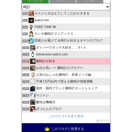
ランキング
ポイント
ブロ画
ロスジェネはえてしてこだわりすぎる
5位
watch-mix
6位
FREE TIME 88
7位
カシオ腕時計マニアックス
8位
芸能人が着けてる時計が好きなオヤジのブログ
9位
ダイバーウオッチ大好き。。9ｔｈ
10位
shirokuma-watch.com
11位
腕時計が好き
12位
お目が高い 〜 腕時計のブログ〜
13位
人気のおしゃれ腕時計 若者メンズ編
14位
予算1万円以内で買える腕時計情報満載
15位
海外・国内ブランド腕時計ネットショップ
16位
マジメン
17位
趣味は機械式
18位
ぽつんとのブログ
19位
このカテゴリを全て表示
参加する
このブログに投票する