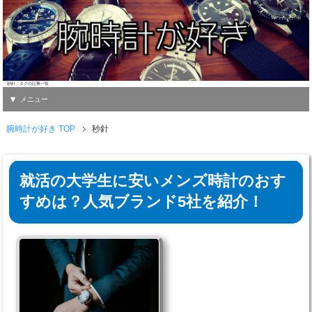
「秒針」タグの記事一覧
メニュー
腕時計が好き TOP
秒針
就活の大学生に安いメンズ時計のおす
すめは？人気ブランド5社を紹介！