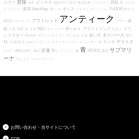
意味
エラー
ビジネス
買取
秒針
SBDY017
就活
電池交換
ノンデイト
男
ブルガ
愛用
blackbay
オリス
TUDOR
リ
ダイバー
違い
白
ベトナム
かっこいい
飽きる
アンティーク
アウトレット
値
腕時計プレゼント
マナー
段
時計
革ベルト
ブライトリング
マリ
人気
期間
金
水没
キャンパー
社会人
ダイバーズ
ンマスター
使い方
BEAMS
グランドセイコー
デジタル
正規
並行
デイトナ
41
メルカリ
カシオ
natoストラップ
ウォーターベリー
チューダー
39
青
サブマリ
定価
安い
SEIKO
クロノ
機械式時計
厚み
ニクソン
傷
電波
ーナ
サムライ
ブルーラグーン
お問い合わせ・当サイトについて
TOP