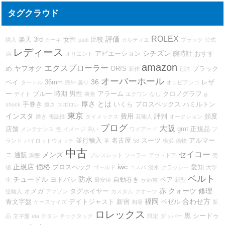
タグクラウド
ROLEX
評価
楽天
3rd
女性
比較
購入
カーキ
padi
カルティエ
ブラック
公式
レディース
シチズン
アビエーション
腕時計
おすす
油
オリエント
amazon
エクスプローラー
ヤフオク
め
ORIS
ブラック
新作
別注
オーバーホール
36
ベイ
36mm
レザ
タートル
海外
曇り
オロビアンコ
ー
ブルー
時期
男性
アラーム
クロノグラフ
デイト
裏蓋
エクワン
なし
g-
厚さ
とは
手巻き
いくら
プロスペックス
ハミルトン
shock
重さ
スポロレ
東京
インスタ
費用
評判
頻度
磨き
視認性
タイメックス
芸能人
オークション
ブログ
大阪
店舗
gmt
正規品
メンテナンス
色
イメージ
高い
ワイアード
ブ
並行輸入
名古屋
スーツ
アルマー
ランド
パイロットウォッチ
革
58
横浜
偽物
中古
セイコー
メンズ
ニ
通販
調整
ブレスレット
ソーラー
アウトドア
売
正規店
価格
iwc
プロスペック
愛知
値
ゴールド
コスパ
浸水
クラッシー
大学
ベルト
チュードル
防水
ヨドバシ
自動巻き
ペア
生
最安値
かめ吉
新型
赤
クォーツ
修理
オメガ
タグホイヤー
逆輸入
アマゾン
カスタム
クオーツ
福岡
合わせ方
青文字盤
デイトジャスト
新宿
ベゼル
ケースサイズ
相場
新
ロレックス
黒
シードゥ
品
文字盤
eta
チタン
チックタック
限定
ダッパー