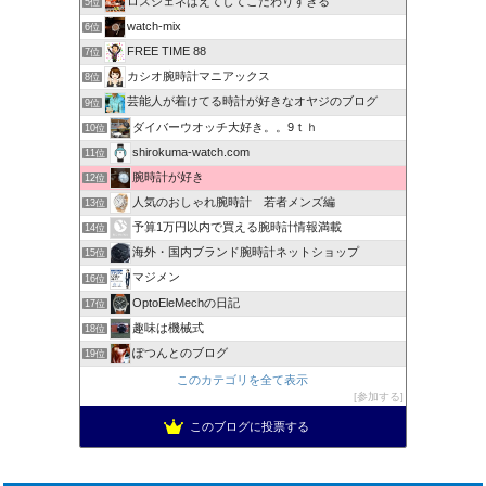
ロスジェネはえてしてこだわりすぎる
5位
watch-mix
6位
FREE TIME 88
7位
カシオ腕時計マニアックス
8位
芸能人が着けてる時計が好きなオヤジのブログ
9位
ダイバーウオッチ大好き。。9ｔｈ
10位
shirokuma-watch.com
11位
腕時計が好き
12位
人気のおしゃれ腕時計 若者メンズ編
13位
予算1万円以内で買える腕時計情報満載
14位
海外・国内ブランド腕時計ネットショップ
15位
マジメン
16位
OptoEleMechの日記
17位
趣味は機械式
18位
ぽつんとのブログ
19位
このカテゴリを全て表示
参加する
このブログに投票する