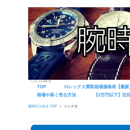
「インスタ」タグの記事一覧
TOP
ロレックス買取相場価格表【最新
相場や高く売る方法
【3万円以下】注
腕時計が好き TOP
インスタ