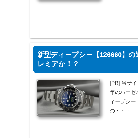
新型ディープシー【126660】の
レミアか！？
[PR] 当
年のバーゼ
ィープシー【
の・・・