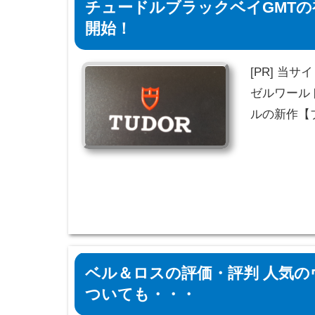
チュードルブラックベイGMT
開始！
[PR] 当
ゼルワール
ルの新作【
ベル＆ロスの評価・評判 人気の
ついても・・・