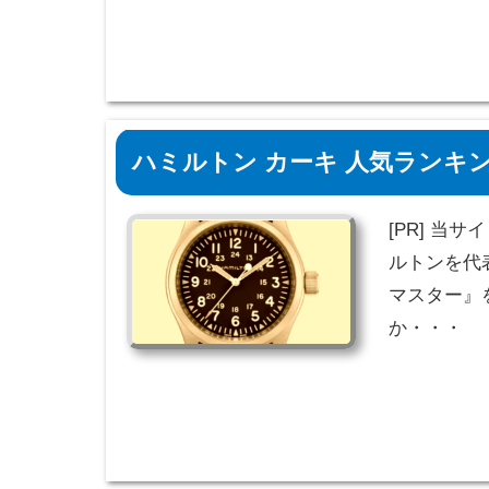
ハミルトン カーキ 人気ランキン
[PR] 当
ルトンを代
マスター』を
か・・・