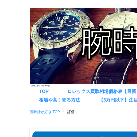
「評価」タグの記事一覧
TOP
ロレックス買取相場価格表【最新
相場や高く売る方法
【3万円以下】注
腕時計が好き TOP
評価