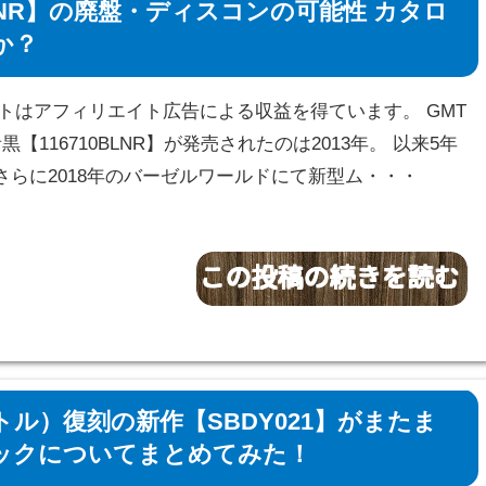
BLNR】の廃盤・ディスコンの可能性 カタロ
か？
サイトはアフィリエイト広告による収益を得ています。 GMT
黒【116710BLNR】が発売されたのは2013年。 以来5年
さらに2018年のバーゼルワールドにて新型ム・・・
ル）復刻の新作【SBDY021】がまたま
ックについてまとめてみた！