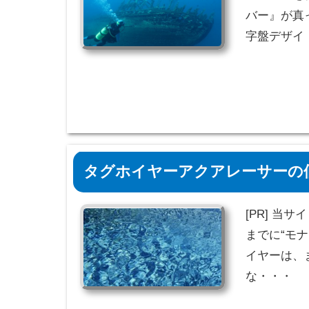
バー』が真
字盤デザイ
タグホイヤーアクアレーサーの価
[PR] 当
までに“モ
イヤーは、
な・・・