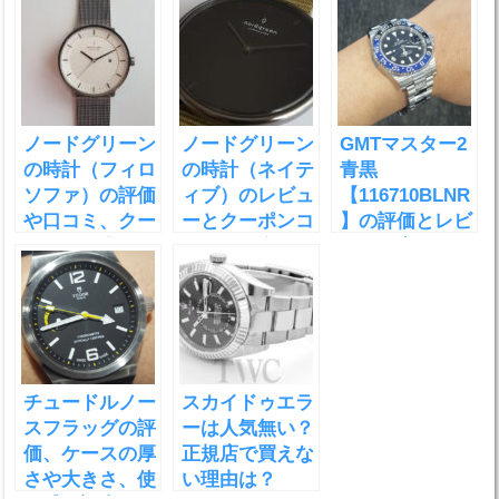
ノードグリーン
ノードグリーン
GMTマスター2
の時計（フィロ
の時計（ネイテ
青黒
ソファ）の評価
ィブ）のレビュ
【116710BLNR
や口コミ、クー
ーとクーポンコ
】の評価とレビ
ポンを紹介！
ードを紹介！
ュー！定価や買
取価格、廃盤の
うわさについて
も調べてみた！
チュードルノー
スカイドゥエラ
スフラッグの評
ーは人気無い？
価、ケースの厚
正規店で買えな
さや大きさ、使
い理由は？