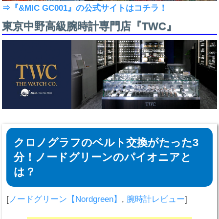
⇒『&MIC GC001』の公式サイトはコチラ！
東京中野高級腕時計専門店『TWC』
クロノグラフのベルト交換がたった3
分！ノードグリーンのパイオニアと
は？
[
ノードグリーン【Nordgreen】
,
腕時計レビュー
]